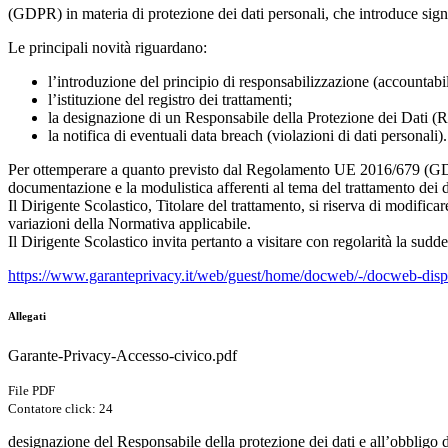
(GDPR) in materia di protezione dei dati personali, che introduce sign
Le principali novità riguardano:
l’introduzione del principio di responsabilizzazione (accountabil
l’istituzione del registro dei trattamenti;
la designazione di un Responsabile della Protezione dei Dati (
la notifica di eventuali data breach (violazioni di dati personali).
Per ottemperare a quanto previsto dal Regolamento UE 2016/679 (GDPR) è
documentazione e la modulistica afferenti al tema del trattamento dei d
Il Dirigente Scolastico, Titolare del trattamento, si riserva di modif
variazioni della Normativa applicabile.
Il Dirigente Scolastico invita pertanto a visitare con regolarità la sudde
https://www.garanteprivacy.it/web/guest/home/docweb/-/docweb-di
Allegati
Garante-Privacy-Accesso-civico.pdf
File PDF
Contatore click: 24
designazione del Responsabile della protezione dei dati e all’obbligo di