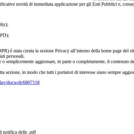
ificative novità di immediata applicazione per gli Enti Pubblici e, cons
ity);
RPD);
 stata creata la sezione Privacy all’interno della home page del sito is
ati personali.
icare o semplicemente aggiornare, in parte o completamente, il contenuto 
tta sezione, in modo che tutti i portatori di interesse siano sempre aggiorn
splay/docweb/6807118
 notifica delle .pdf