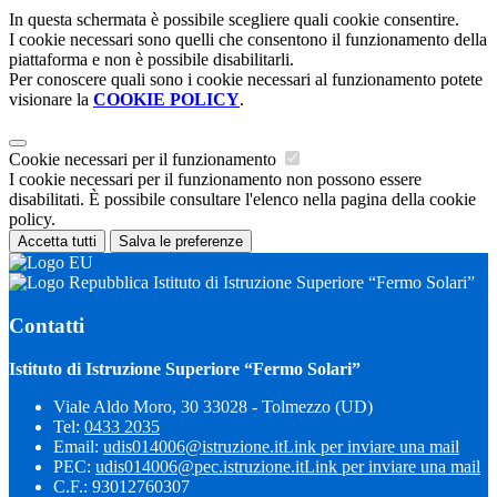
In questa schermata è possibile scegliere quali cookie consentire.
I cookie necessari sono quelli che consentono il funzionamento della
piattaforma e non è possibile disabilitarli.
Per conoscere quali sono i cookie necessari al funzionamento potete
visionare la
COOKIE POLICY
.
Cookie necessari per il funzionamento
I cookie necessari per il funzionamento non possono essere
disabilitati. È possibile consultare l'elenco nella pagina della cookie
policy.
Accetta tutti
Salva le preferenze
Istituto di Istruzione Superiore “Fermo Solari”
Contatti
Istituto di Istruzione Superiore “Fermo Solari”
Viale Aldo Moro, 30 33028 - Tolmezzo (UD)
Tel:
0433 2035
Email:
udis014006@istruzione.it
Link per inviare una mail
PEC:
udis014006@pec.istruzione.it
Link per inviare una mail
C.F.: 93012760307