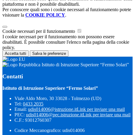
piattaforma e non è possibile disabilitarli.
Per conoscere quali sono i cookie necessari al funzionamento potete
visionare la
COOKIE POLICY
.
Cookie necessari per il funzionamento
I cookie necessari per il funzionamento non possono essere
disabilitati. È possibile consultare l'elenco nella pagina della cookie
policy.
Accetta tutti
Salva le preferenze
Istituto di Istruzione Superiore “Fermo Solari”
Contatti
Istituto di Istruzione Superiore “Fermo Solari”
Viale Aldo Moro, 30 33028 - Tolmezzo (UD)
Tel:
0433 2035
Email:
udis014006@istruzione.it
Link per inviare una mail
PEC:
udis014006@pec.istruzione.it
Link per inviare una mail
C.F.: 93012760307
Codice Meccanografico: udis014006