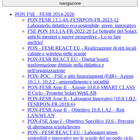
navigazione
PON FSE - FESR 2014-2020
PON FESR 13.1.4A-FESRPON-FR-2023-12
Laboratorio didattico eco-sostenibile, green, innovativo
FSE PON 10.1.1A-FR-2022-20 Le botteghe del Solari:
antichi mestieri e nuove prospettive - Lo so fare
anch'io!
PON - FESR REACT EU - Realizzazione di reti locali
cablate e wireless nelle scuole
PON-FESR REACT EU - Digital board:
trasformazione digitale nella didattica e
nell'organizzazione
PON/ POC - FSE e altri finanziamenti (FdR) - Azioni
10.1.1, 10.2.2 - apprendimento e socialità
PON-FESR Asse II – Azione 10.8.6 SMART CLASS
II Ciclo - Progetto Solari WebLAB
PON-FESR Asse II - Laboratori Innovativi (10.8.1.B2-
FESRPON-FR-2018-6)
PON-FESR Asse II – Obiettivo 10.8.1.A2 – Reti
LAN/WLAN
PON-FSE Asse I - Obiettivo Specifico 10.6 - Percorsi
di alternanza scuola/lavoro
PON - FESR REACT EU - Laboratori green,
sostenibili e innovativi per le scuole del secondo ciclo