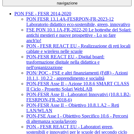
navigazione
PON FSE - FESR 2014-2020
PON FESR 13.1.4A-FESRPON-FR-2023-12
Laboratorio didattico eco-sostenibile, green, innovativo
FSE PON 10.1.1A-FR-2022-20 Le botteghe del Solari:
antichi mestieri e nuove prospettive - Lo so fare
anch'io!
PON - FESR REACT EU - Realizzazione di reti locali
cablate e wireless nelle scuole
PON-FESR REACT EU - Digital board:
trasformazione digitale nella didattica e
nell'organizzazione
PON/ POC - FSE e altri finanziamenti (FdR) - Azioni
10.1.1, 10.2.2 - apprendimento e socialità
PON-FESR Asse II – Azione 10.8.6 SMART CLASS
II Ciclo - Progetto Solari WebLAB
PON-FESR Asse II - Laboratori Innovativi (10.8.1.B2-
FESRPON-FR-2018-6)
PON-FESR Asse II – Obiettivo 10.8.1.A2 – Reti
LAN/WLAN
PON-FSE Asse I - Obiettivo Specifico 10.6 - Percorsi
di alternanza scuola/lavoro
PON - FESR REACT EU - Laboratori green,
sostenibili e innovativi per le scuole del secondo ciclo