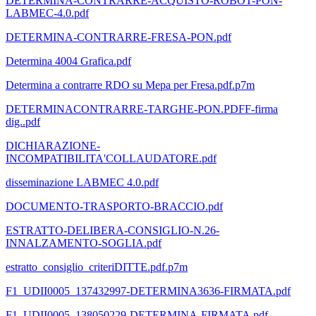
DETERMINA-CONTRARRE-ACQUISTO-ROBOT-PON-
LABMEC-4.0.pdf
DETERMINA-CONTRARRE-FRESA-PON.pdf
Determina 4004 Grafica.pdf
Determina a contrarre RDO su Mepa per Fresa.pdf.p7m
DETERMINACONTRARRE-TARGHE-PON.PDFF-firma
dig..pdf
DICHIARAZIONE-
INCOMPATIBILITA'COLLAUDATORE.pdf
disseminazione LABMEC 4.0.pdf
DOCUMENTO-TRASPORTO-BRACCIO.pdf
ESTRATTO-DELIBERA-CONSIGLIO-N.26-
INNALZAMENTO-SOGLIA.pdf
estratto_consiglio_criteriDITTE.pdf.p7m
F1_UDII0005_137432997-DETERMINA3636-FIRMATA.pdf
F1_UDII0005_138050229-DETERMINA-FIRMATA.pdf