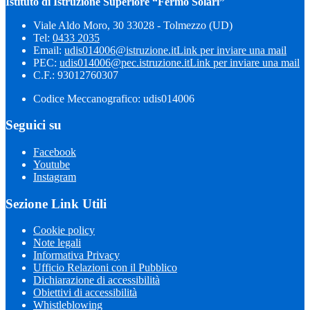
Istituto di Istruzione Superiore “Fermo Solari”
Viale Aldo Moro, 30 33028 - Tolmezzo (UD)
Tel:
0433 2035
Email:
udis014006@istruzione.it
Link per inviare una mail
PEC:
udis014006@pec.istruzione.it
Link per inviare una mail
C.F.: 93012760307
Codice Meccanografico: udis014006
Seguici su
Facebook
Youtube
Instagram
Sezione Link Utili
Cookie policy
Note legali
Informativa Privacy
Ufficio Relazioni con il Pubblico
Dichiarazione di accessibilità
Obiettivi di accessibilità
Whistleblowing