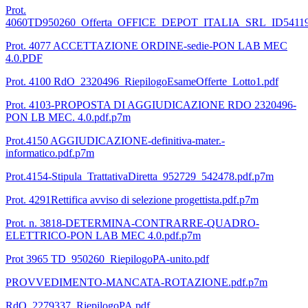
Prot.
4060TD950260_Offerta_OFFICE_DEPOT_ITALIA_SRL_ID54119
Prot. 4077 ACCETTAZIONE ORDINE-sedie-PON LAB MEC
4.0.PDF
Prot. 4100 RdO_2320496_RiepilogoEsameOfferte_Lotto1.pdf
Prot. 4103-PROPOSTA DI AGGIUDICAZIONE RDO 2320496-
PON LB MEC. 4.0.pdf.p7m
Prot.4150 AGGIUDICAZIONE-definitiva-mater.-
informatico.pdf.p7m
Prot.4154-Stipula_TrattativaDiretta_952729_542478.pdf.p7m
Prot. 4291Rettifica avviso di selezione progettista.pdf.p7m
Prot. n. 3818-DETERMINA-CONTRARRE-QUADRO-
ELETTRICO-PON LAB MEC 4.0.pdf.p7m
Prot 3965 TD_950260_RiepilogoPA-unito.pdf
PROVVEDIMENTO-MANCATA-ROTAZIONE.pdf.p7m
RdO_2279337_RiepilogoPA.pdf