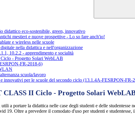
attico eco-sostenibile, green, innovativo
chi mestieri e nuove prospettive - Lo so fare anch'io!
late e wireless nelle scuole
tale nella didattica e nell'organizzazione
.1, 10.2.2 - apprendimento e socialità
iclo - Progetto Solari WebLAB
2-FESRPON-FR-2018-6)
N/WLAN
alternanza scuola/lavoro
e innovativi per le scuole del secondo ciclo (13.1.4A-FESRPON-FR-
 CLASS II Ciclo - Progetto Solari WebLA
utili a portare la didattica nelle case degli studenti e delle studentesse n
id 19. Oltre a prevedere il comodato d'uso per studenti e studentesse, il m