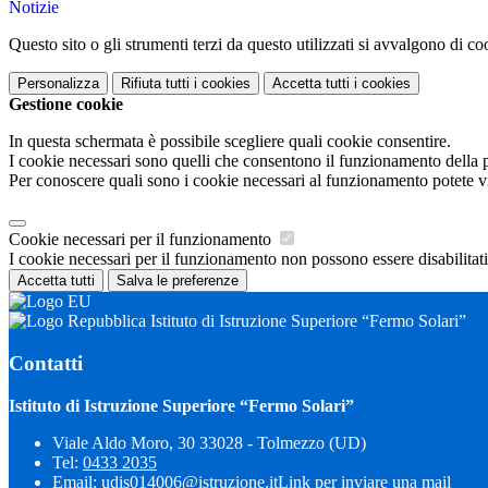
Notizie
Questo sito o gli strumenti terzi da questo utilizzati si avvalgono di coo
Personalizza
Rifiuta tutti
i cookies
Accetta tutti
i cookies
Gestione cookie
In questa schermata è possibile scegliere quali cookie consentire.
I cookie necessari sono quelli che consentono il funzionamento della pi
Per conoscere quali sono i cookie necessari al funzionamento potete v
Cookie necessari per il funzionamento
I cookie necessari per il funzionamento non possono essere disabilitati.
Accetta tutti
Salva le preferenze
Istituto di Istruzione Superiore “Fermo Solari”
Contatti
Istituto di Istruzione Superiore “Fermo Solari”
Viale Aldo Moro, 30 33028 - Tolmezzo (UD)
Tel:
0433 2035
Email:
udis014006@istruzione.it
Link per inviare una mail