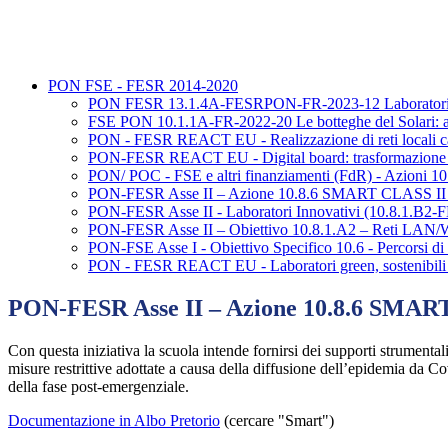
PON FSE - FESR 2014-2020
PON FESR 13.1.4A-FESRPON-FR-2023-12 Laboratorio did
FSE PON 10.1.1A-FR-2022-20 Le botteghe del Solari: anti
PON - FESR REACT EU - Realizzazione di reti locali cab
PON-FESR REACT EU - Digital board: trasformazione digi
PON/ POC - FSE e altri finanziamenti (FdR) - Azioni 10.1
PON-FESR Asse II – Azione 10.8.6 SMART CLASS II C
PON-FESR Asse II - Laboratori Innovativi (10.8.1.B
PON-FESR Asse II – Obiettivo 10.8.1.A2 – Reti LA
PON-FSE Asse I - Obiettivo Specifico 10.6 - Percorsi di 
PON - FESR REACT EU - Laboratori green, sostenibili 
PON-FESR Asse II – Azione 10.8.6 SMART
Con questa iniziativa la scuola intende fornirsi dei supporti strumentali 
misure restrittive adottate a causa della diffusione dell’epidemia da Cov
della fase post-emergenziale.
Documentazione in Albo Pretorio
(cercare "Smart")