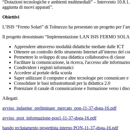
“Dotazioni tecnologiche e ambienti multimediali” – Intervento 10.8.
aggiunta di nuovi apparati”.
Obiettivi
L’ISIS “Fermo Solari” di Tolmezzo ha presentato un progetto per l
Il progetto denominato “Implementazione LAN ISIS FERMO SOLARI, desti
Apprendere attraverso modalità didattiche mediate dalle ICT
Ottenere un controllo dello strumento Internet all’interno del co
Permettere lo sviluppo di una didattica collaborativa di classe
Facilitare la comunicazione, la ricerca, l'accesso alle informazioni
Condividere i registri informatici
Accedere al portale della scuola
Saper utilizzare il computer e altre tecnologie per comunicare e 
Consolidare le basi infrastrutturali per la didattica 2.0
Potenziare il canale di comunicazione e formazione verso i disc
Allegati:
avviso_indagine_preliminare_mercato_pon-11-37-dsga-16.pdf
avviso_post_informazione-pon1-11-37-dsga-16.pdf
bando reclutamento progettista interno PON-11-37-dsga-16.pdf