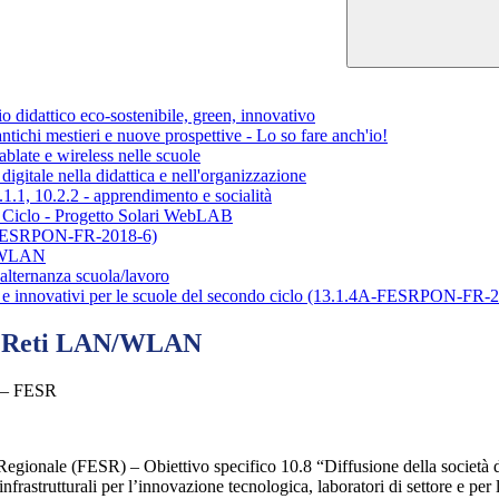
attico eco-sostenibile, green, innovativo
chi mestieri e nuove prospettive - Lo so fare anch'io!
late e wireless nelle scuole
tale nella didattica e nell'organizzazione
.1, 10.2.2 - apprendimento e socialità
iclo - Progetto Solari WebLAB
2-FESRPON-FR-2018-6)
N/WLAN
alternanza scuola/lavoro
e innovativi per le scuole del secondo ciclo (13.1.4A-FESRPON-FR-
 – Reti LAN/WLAN
5 – FESR
 Regionale (FESR) – Obiettivo specifico 10.8 “Diffusione della società
 infrastrutturali per l’innovazione tecnologica, laboratori di settore e 