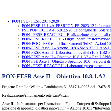
PON FSE - FESR 2014-2020
PON FESR 13.1.4A-FESRPON-FR-2023-12 Laboratorio did
FSE PON 10.1.1A-FR-2022-20 Le botteghe del Solari: anti
PON - FESR REACT EU - Realizzazione di reti locali cab
PON-FESR REACT EU - Digital board: trasformazione digi
PON/ POC - FSE e altri finanziamenti (FdR) - Azioni 10.1
PON-FESR Asse II – Azione 10.8.6 SMART CLASS II C
PON-FESR Asse II - Laboratori Innovativi (10.8.1.B
PON-FESR Asse II – Obiettivo 10.8.1.A2 – Reti LA
PON-FSE Asse I - Obiettivo Specifico 10.6 - Percorsi di 
PON - FESR REACT EU - Laboratori green, sostenibili 
PON-FESR Asse II – Obiettivo 10.8.1.A2
Progetto Rete LanWLan - Candidatura N. 6517 1–9035 del 13/07/1
Realizzazione/ampliamento rete LanWLan
Asse II – Infrastrutture per l’istruzione – Fondo Europeo di Sviluppo
adozione di approcci didattici innovativi” – Azione 10.8.1 “Interventi